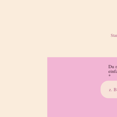
Star
Du m
einf