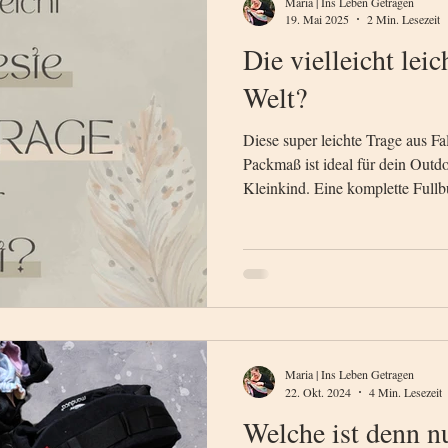
Maria | Ins Leben Getragen
19. Mai 2025
2 Min. Lesezeit
Die vielleicht leic
Welt?
Diese super leichte Trage aus F
Packmaß ist ideal für dein Out
Kleinkind. Eine komplette Fullbu
passt, atmungsaktiv und schnellt
Babyausstattung nicht fehlen.
Maria | Ins Leben Getragen
22. Okt. 2024
4 Min. Lesezeit
Welche ist denn nu