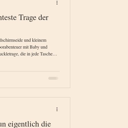
hteste Trage der
allschirmseide und kleinem
doorabenteuer mit Baby und
ckletrage, die in jede Tasche
rocknend. Die darf in deiner
n eigentlich die