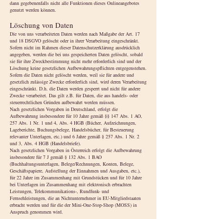
dann gegebenenfalls nicht alle Funktionen dieses Onlineangebotes
genutzt werden können.
Löschung von Daten
Die von uns verarbeiteten Daten werden nach Maßgabe der Art. 17
und 18 DSGVO gelöscht oder in ihrer Verarbeitung eingeschränkt.
Sofern nicht im Rahmen dieser Datenschutzerklärung ausdrücklich
angegeben, werden die bei uns gespeicherten Daten gelöscht, sobald
sie für ihre Zweckbestimmung nicht mehr erforderlich sind und der
Löschung keine gesetzlichen Aufbewahrungspflichten entgegenstehen.
Sofern die Daten nicht gelöscht werden, weil sie für andere und
gesetzlich zulässige Zwecke erforderlich sind, wird deren Verarbeitung
eingeschränkt. D.h. die Daten werden gesperrt und nicht für andere
Zwecke verarbeitet. Das gilt z.B. für Daten, die aus handels- oder
steuerrechtlichen Gründen aufbewahrt werden müssen.
Nach gesetzlichen Vorgaben in Deutschland, erfolgt die
Aufbewahrung insbesondere für 10 Jahre gemäß §§ 147 Abs. 1 AO,
257 Abs. 1 Nr. 1 und 4, Abs. 4 HGB (Bücher, Aufzeichnungen,
Lageberichte, Buchungsbelege, Handelsbücher, für Besteuerung
relevanter Unterlagen, etc.) und 6 Jahre gemäß § 257 Abs. 1 Nr. 2
und 3, Abs. 4 HGB (Handelsbriefe).
Nach gesetzlichen Vorgaben in Österreich erfolgt die Aufbewahrung
insbesondere für 7 J gemäß § 132 Abs. 1 BAO
(Buchhaltungsunterlagen, Belege/Rechnungen, Konten, Belege,
Geschäftspapiere, Aufstellung der Einnahmen und Ausgaben, etc.),
für 22 Jahre im Zusammenhang mit Grundstücken und für 10 Jahre
bei Unterlagen im Zusammenhang mit elektronisch erbrachten
Leistungen, Telekommunikations-, Rundfunk- und
Fernsehleistungen, die an Nichtunternehmer in EU-Mitgliedstaaten
erbracht werden und für die der Mini-One-Stop-Shop (MOSS) in
Anspruch genommen wird.