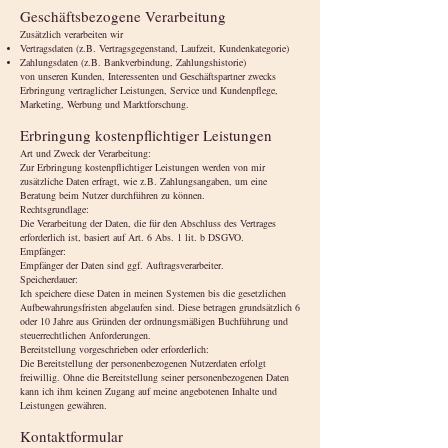
Geschäftsbezogene Verarbeitung
Zusätzlich verarbeiten wir
Vertragsdaten (z.B. Vertragsgegenstand, Laufzeit, Kundenkategorie)
Zahlungsdaten (z.B. Bankverbindung, Zahlungshistorie)
von unseren Kunden, Interessenten und Geschäftspartner zwecks
Erbringung vertraglicher Leistungen, Service und Kundenpflege,
Marketing, Werbung und Marktforschung.
Erbringung kostenpflichtiger Leistungen
Art und Zweck der Verarbeitung:
Zur Erbringung kostenpflichtiger Leistungen werden von mir
zusätzliche Daten erfragt, wie z.B. Zahlungsangaben, um eine
Beratung beim Nutzer durchführen zu können.
Rechtsgrundlage:
Die Verarbeitung der Daten, die für den Abschluss des Vertrages
erforderlich ist, basiert auf Art. 6 Abs. 1 lit. b DSGVO.
Empfänger:
Empfänger der Daten sind ggf. Auftragsverarbeiter.
Speicherdauer:
Ich speichere diese Daten in meinen Systemen bis die gesetzlichen
Aufbewahrungsfristen abgelaufen sind. Diese betragen grundsätzlich 6
oder 10 Jahre aus Gründen der ordnungsmäßigen Buchführung und
steuerrechtlichen Anforderungen.
Bereitstellung vorgeschrieben oder erforderlich:
Die Bereitstellung der personenbezogenen Nutzerdaten erfolgt
freiwillig. Ohne die Bereitstellung seiner personenbezogenen Daten
kann ich ihm keinen Zugang auf meine angebotenen Inhalte und
Leistungen gewähren.
Kontaktformular