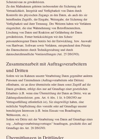
Schutzniveau zu gewährleisten.
Zu den Maßnahmen gehören insbesondere die Sicherung der
Vertraulichkeit, Integrität und Verfügbarkeit von Daten durch
Kontrolle des physischen Zugangs zu den Daten, als auch des sie
betreffenden Zugriffs, der Eingabe, Weitergabe, der Sicherung der
Verfügbarkeit und ihrer Trennung. Des Weiteren haben wir Verfahren
eingerichtet, die eine Wahrnehmung von Betroffenenrechten,
Löschung von Daten und Reaktion auf Gefährdung der Daten
gewährleisten. Ferner berücksichtigen wir den Schutz
personenbezogener Daten bereits bei der Entwicklung, bzw. Auswahl
von Hardware, Software sowie Verfahren, entsprechend dem Prinzip
des Datenschutzes durch Technikgestaltung und durch
datenschutzfreundliche Voreinstellungen (Art. 25 DSGVO).
Zusammenarbeit mit Auftragsverarbeitern
und Dritten
Sofern wir im Rahmen unserer Verarbeitung Daten gegenüber anderen
Personen und Unternehmen (Auftragsverarbeitern oder Dritten)
offenbaren, sie an diese übermitteln oder ihnen sonst Zugriff auf die
Daten gewähren, erfolgt dies nur auf Grundlage einer gesetzlichen
Erlaubnis (z.B. wenn eine Übermittlung der Daten an Dritte, wie an
Zahlungsdienstleister, gem. Art. 6 Abs. 1 lit. b DSGVO zur
Vertragserfüllung erforderlich ist), Sie eingewilligt haben, eine
rechtliche Verpflichtung dies vorsieht oder auf Grundlage unserer
berechtigten Interessen (z.B. beim Einsatz von Beauftragten,
Webhostern, etc.).
Sofern wir Dritte mit der Verarbeitung von Daten auf Grundlage eines
sog. „Auftragsverarbeitungsvertrages“ beauftragen, geschieht dies auf
Grundlage des Art. 28 DSGVO.
Übermittlungen in Drittländer