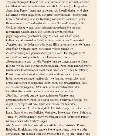
„Personenbezogene Daten“ sind alle Informationen, die sich auf eine
identifizierte oder identifizierbare natürliche Person (im Folgenden
„betroffene Person“ genannt) beziehen. Als identifizierbar wird eine
natürliche Person angesehen, die direkt oder indirekt, insbesondere
mittels Zuordnung zu einer Kennung wie einem Namen, zu einer
Kennnummer, zu Standortdaten, zu einer Online-Kennung (z.B.
Cookie) oder zu einem oder mehreren besonderen Merkmalen
identifiziert werden kann, die Ausdruck der physischen,
physiologischen, genetischen, psychischen, wirtschaftlichen,
kulturellen oder sozialen Identität dieser natürlichen Person sind.
„Verarbeitung“ ist jeder mit oder ohne Hilfe automatisierter Verfahren
ausgeführte Vorgang oder jede solche Vorgangsreihe im
Zusammenhang mit personenbezogenen Daten. Der Begriff reicht
weit und umfasst praktisch jeden Umgang mit Daten.
„Pseudonymisierung“ ist die Verarbeitung personenbezogener Daten
in einer Weise, dass die personenbezogenen Daten ohne Hinzuziehung
zusätzlicher Informationen nicht mehr einer spezifischen betroffenen
Person zugeordnet werden können, sofern diese zusätzlichen
Informationen gesondert aufbewahrt werden und technischen und
organisatorischen Maßnahmen unterliegen, die gewährleisten, dass
die personenbezogenen Daten nicht einer identifizierten oder
identifizierbaren natürlichen Person zugewiesen werden.
„Profiling“ ist jede Art der automatisierten Verarbeitung
personenbezogener Daten, die darin besteht, bestimmte persönliche
Aspekte, bezogen auf eine natürliche Person, zu bewerten,
insbesondere um Aspekte bezüglich Arbeitsleistung, wirtschaftlicher
Lage, Gesundheit, persönlicher Vorlieben, Interessen, Zuverlässigkeit,
Verhalten, Aufenthaltsort oder Ortswechsel dieser natürlichen Person
zu analysieren oder vorherzusagen.
Als „Verantwortlicher“ wird die natürliche oder juristische Person,
Behörde, Einrichtung oder andere Stelle bezeichnet, die allein oder
gemeinsam mit anderen über die Zwecke und Mittel der Verarbeitung