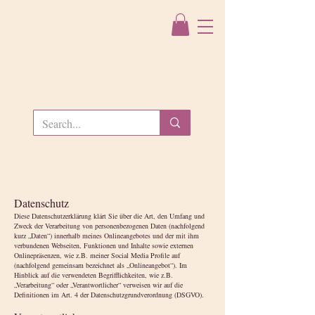
Datenschutz
Diese Datenschutzerklärung klärt Sie über die Art, den Umfang und
Zweck der Verarbeitung von personenbezogenen Daten (nachfolgend
kurz „Daten“) innerhalb meines Onlineangebotes und der mit ihm
verbundenen Webseiten, Funktionen und Inhalte sowie externen
Onlinepräsenzen, wie z.B. meiner Social Media Profile auf
(nachfolgend gemeinsam bezeichnet als „Onlineangebot“). Im
Hinblick auf die verwendeten Begrifflichkeiten, wie z.B.
„Verarbeitung“ oder „Verantwortlicher“ verweisen wir auf die
Definitionen im Art. 4 der Datenschutzgrundverordnung (DSGVO).