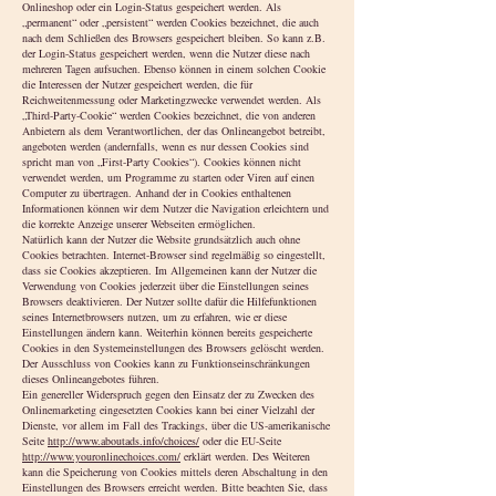
Onlineshop oder ein Login-Status gespeichert werden. Als
„permanent“ oder „persistent“ werden Cookies bezeichnet, die auch
nach dem Schließen des Browsers gespeichert bleiben. So kann z.B.
der Login-Status gespeichert werden, wenn die Nutzer diese nach
mehreren Tagen aufsuchen. Ebenso können in einem solchen Cookie
die Interessen der Nutzer gespeichert werden, die für
Reichweitenmessung oder Marketingzwecke verwendet werden. Als
„Third-Party-Cookie“ werden Cookies bezeichnet, die von anderen
Anbietern als dem Verantwortlichen, der das Onlineangebot betreibt,
angeboten werden (andernfalls, wenn es nur dessen Cookies sind
spricht man von „First-Party Cookies“). Cookies können nicht
verwendet werden, um Programme zu starten oder Viren auf einen
Computer zu übertragen. Anhand der in Cookies enthaltenen
Informationen können wir dem Nutzer die Navigation erleichtern und
die korrekte Anzeige unserer Webseiten ermöglichen.
Natürlich kann der Nutzer die Website grundsätzlich auch ohne
Cookies betrachten. Internet-Browser sind regelmäßig so eingestellt,
dass sie Cookies akzeptieren. Im Allgemeinen kann der Nutzer die
Verwendung von Cookies jederzeit über die Einstellungen seines
Browsers deaktivieren. Der Nutzer sollte dafür die Hilfefunktionen
seines Internetbrowsers nutzen, um zu erfahren, wie er diese
Einstellungen ändern kann. Weiterhin können bereits gespeicherte
Cookies in den Systemeinstellungen des Browsers gelöscht werden.
Der Ausschluss von Cookies kann zu Funktionseinschränkungen
dieses Onlineangebotes führen.
Ein genereller Widerspruch gegen den Einsatz der zu Zwecken des
Onlinemarketing eingesetzten Cookies kann bei einer Vielzahl der
Dienste, vor allem im Fall des Trackings, über die US-amerikanische
Seite
http://www.aboutads.info/choices/
oder die EU-Seite
http://www.youronlinechoices.com/
erklärt werden. Des Weiteren
kann die Speicherung von Cookies mittels deren Abschaltung in den
Einstellungen des Browsers erreicht werden. Bitte beachten Sie, dass