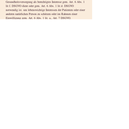
Gesundheitsversorgung als berechtigtes Interesse gem. Art. 6 Abs. 1
lit f. DSGVO dient oder gem. Art. 6 Abs. 1 lit d. DSGVO
notwendig ist. um lebenswichtige Interessen der Patienten oder einer
anderen natürlichen Person zu schützen oder im Rahmen einer
Einwilligung gem. Art. 6 Abs. 1 lit. a., Art. 7 DSGVO.
Die Löschung der Daten erfolgt, wenn die Daten zur Erfüllung
vertraglicher oder gesetzlicher Fürsorgepflichten sowie Umgang mit
etwaigen Gewährleistungs- und vergleichbaren Pflichten nicht mehr
erforderlich ist, wobei die Erforderlichkeit der Aufbewahrung der
Daten alle drei Jahre überprüft wird; im Übrigen gelten die
gesetzlichen Aufbewahrungspflichten.
Verwendung von Google Analytics
Art und Zweck der Verarbeitung:
Diese Website benutzt Google Analytics, einen Webanalysedienst der
Google LLC, 1600 Amphitheatre Parkway, Mountain View, CA
94043 USA (nachfolgend: „Google“). Google Analytics verwendet
sog. „Cookies“, also Textdateien, die aufdem Computer des Nutzers
gespeichert werden und die eine Analyse der Benutzung der Webseite
ermöglichen. Die durch das Cookie erzeugten Informationen über die
Benutzung dieser Webseite werden in der Regel an einen Server von
Google in den USA übertragen und dort gespeichert. Aufgrund der
Aktivierung der IP-Anonymisierung auf diesen Webseiten, wird die
IP-Adresse des Nutzers von Google jedoch innerhalb von
Mitgliedstaaten der Europäischen Union oder in anderen
Vertragsstaaten des Abkommens über den Europäischen
Wirtschaftsraum zuvor gekürzt. Nur in Ausnahmefällen wird die volle
IP-Adresse an einen Server von Google in den USA übertragen und
dort gekürzt. Im Auftrag des Betreibers dieser Website wird Google
diese Informationen benutzen, um Ihre Nutzung der Webseite
auszuwerten, um Reports über die Webseitenaktivitäten
zusammenzustellen und um weitere mit der Websitenutzung und der