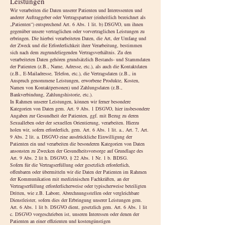
Leistungen
Wir verarbeiten die Daten unserer Patienten und Interessenten und
anderer Auftraggeber oder Vertragspartner (einheitlich bezeichnet als
„Patienten“) entsprechend Art. 6 Abs. 1 lit. b) DSGVO, um ihnen
gegenüber unsere vertraglichen oder vorvertraglichen Leistungen zu
erbringen. Die hierbei verarbeiteten Daten, die Art, der Umfang und
der Zweck und die Erforderlichkeit ihrer Verarbeitung, bestimmen
sich nach dem zugrundeliegenden Vertragsverhältnis. Zu den
verarbeiteten Daten gehören grundsätzlich Bestands- und Stammdaten
der Patienten (z.B., Name, Adresse, etc.), als auch die Kontaktdaten
(z.B., E-Mailadresse, Telefon, etc.), die Vertragsdaten (z.B., in
Anspruch genommene Leistungen, erworbene Produkte, Kosten,
Namen von Kontaktpersonen) und Zahlungsdaten (z.B.,
Bankverbindung, Zahlungshistorie, etc.).
In Rahmen unserer Leistungen, können wir ferner besondere
Kategorien von Daten gem. Art. 9 Abs. 1 DSGVO, hier insbesondere
Angaben zur Gesundheit der Patienten, ggf. mit Bezug zu deren
Sexualleben oder der sexuellen Orientierung, verarbeiten. Hierzu
holen wir, sofern erforderlich, gem. Art. 6 Abs. 1 lit. a., Art. 7, Art.
9 Abs. 2 lit. a. DSGVO eine ausdrückliche Einwilligung der
Patienten ein und verarbeiten die besonderen Kategorien von Daten
ansonsten zu Zwecken der Gesundheitsvorsorge auf Grundlage des
Art. 9 Abs. 2 lit h. DSGVO, § 22 Abs. 1 Nr. 1 b. BDSG.
Sofern für die Vertragserfüllung oder gesetzlich erforderlich,
offenbaren oder übermitteln wir die Daten der Patienten im Rahmen
der Kommunikation mit medizinischen Fachkräften, an der
Vertragserfüllung erforderlicherweise oder typischerweise beteiligten
Dritten, wie z.B. Labore, Abrechnungsstellen oder vergleichbare
Dienstleister, sofern dies der Erbringung unserer Leistungen gem.
Art. 6 Abs. 1 lit b. DSGVO dient, gesetzlich gem. Art. 6 Abs. 1 lit
c. DSGVO vorgeschrieben ist, unseren Interessen oder denen der
Patienten an einer effizienten und kostengünstigen