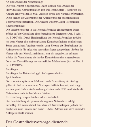
Art und Zweck der Verarbeitung:
Die vom Nutzer eingegebenen Daten werden zum Zweck der
individuellen Kommunikation mit ihm gespeichert. Hierfür ist die
Angabe einer validen E-Mail-Adresse sowie des Namens erforderlich.
Diese dienen der Zuordnung der Anfrage und der anschließenden
Beantwortung derselben. Die Angabe weiterer Daten ist optional.
Rechtsgrundlage:
Die Verarbeitung der in das Kontaktformular eingegebenen Daten
erfolgt auf der Grundlage eines berechtigten Interesses (Art. 6 Abs. 1
lit. f DSGVO). Durch Bereitstellung des Kontaktformulars möchte
ich dem Nutzer eine unkomplizierte Kontaktaufnahme ermöglichen.
Seine gemachten Angaben werden zum Zwecke der Bearbeitung der
Anfrage sowie für mögliche Anschlussfragen gespeichert. Sofern der
Nutzer mit uns Kontakt aufnimmt, um ein Angebot zu erfragen,
erfolgt die Verarbeitung der in das Kontaktformular eingegebenen
Daten zur Durchführung vorvertraglicher Maßnahmen (Art. 6 Abs. 1
lit. b DSGVO).
Empfänger:
Empfänger der Daten sind ggf. Auftragsverarbeiter.
Speicherdauer:
Daten werden spätestens 6 Monate nach Bearbeitung der Anfrage
gelöscht. Sofern es zu einem Vertragsverhältnis kommt, unterliege
ich den gesetzlichen Aufbewahrungsfristen nach HGB und lösche die
Nutzerdaten nach Ablauf dieser Fristen.
Bereitstellung vorgeschrieben oder erforderlich:
Die Bereitstellung der personenbezogenen Nutzerdaten erfolgt
freiwillig. Ich weise darauf hin, dass ich Nutzeranfragen jedoch nur
bearbeiten kann, sofern mir Name, E-Mail-Adresse und der Grund der
Anfrage mitteilt wurden.
Der Gesundheitsvorsorge dienende