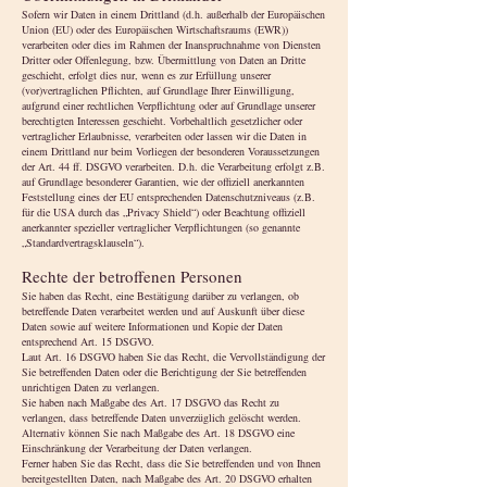
Sofern wir Daten in einem Drittland (d.h. außerhalb der Europäischen
Union (EU) oder des Europäischen Wirtschaftsraums (EWR))
verarbeiten oder dies im Rahmen der Inanspruchnahme von Diensten
Dritter oder Offenlegung, bzw. Übermittlung von Daten an Dritte
geschieht, erfolgt dies nur, wenn es zur Erfüllung unserer
(vor)vertraglichen Pflichten, auf Grundlage Ihrer Einwilligung,
aufgrund einer rechtlichen Verpflichtung oder auf Grundlage unserer
berechtigten Interessen geschieht. Vorbehaltlich gesetzlicher oder
vertraglicher Erlaubnisse, verarbeiten oder lassen wir die Daten in
einem Drittland nur beim Vorliegen der besonderen Voraussetzungen
der Art. 44 ff. DSGVO verarbeiten. D.h. die Verarbeitung erfolgt z.B.
auf Grundlage besonderer Garantien, wie der offiziell anerkannten
Feststellung eines der EU entsprechenden Datenschutzniveaus (z.B.
für die USA durch das „Privacy Shield“) oder Beachtung offiziell
anerkannter spezieller vertraglicher Verpflichtungen (so genannte
„Standardvertragsklauseln“).
Rechte der betroffenen Personen
Sie haben das Recht, eine Bestätigung darüber zu verlangen, ob
betreffende Daten verarbeitet werden und auf Auskunft über diese
Daten sowie auf weitere Informationen und Kopie der Daten
entsprechend Art. 15 DSGVO.
Laut Art. 16 DSGVO haben Sie das Recht, die Vervollständigung der
Sie betreffenden Daten oder die Berichtigung der Sie betreffenden
unrichtigen Daten zu verlangen.
Sie haben nach Maßgabe des Art. 17 DSGVO das Recht zu
verlangen, dass betreffende Daten unverzüglich gelöscht werden.
Alternativ können Sie nach Maßgabe des Art. 18 DSGVO eine
Einschränkung der Verarbeitung der Daten verlangen.
Ferner haben Sie das Recht, dass die Sie betreffenden und von Ihnen
bereitgestellten Daten, nach Maßgabe des Art. 20 DSGVO erhalten