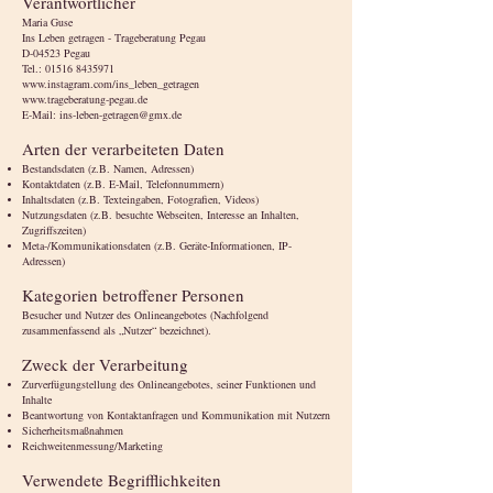
Verantwortlicher
Maria Guse
Ins Leben getragen - Trageberatung Pegau
D-04523 Pegau
Tel.: 01516 8435971
www.instagram.com/ins_leben_getragen
www.trageberatung-pegau.de
E-Mail: ins-leben-getragen@gmx.de
Arten der verarbeiteten Daten
Bestandsdaten (z.B. Namen, Adressen)
Kontaktdaten (z.B. E-Mail, Telefonnummern)
Inhaltsdaten (z.B. Texteingaben, Fotografien, Videos)
Nutzungsdaten (z.B. besuchte Webseiten, Interesse an Inhalten,
Zugriffszeiten)
Meta-/Kommunikationsdaten (z.B. Geräte-Informationen, IP-
Adressen)
Kategorien betroffener Personen
Besucher und Nutzer des Onlineangebotes (Nachfolgend
zusammenfassend als „Nutzer“ bezeichnet).
Zweck der Verarbeitung
Zurverfügungstellung des Onlineangebotes, seiner Funktionen und
Inhalte
Beantwortung von Kontaktanfragen und Kommunikation mit Nutzern
Sicherheitsmaßnahmen
Reichweitenmessung/Marketing
Verwendete Begrifflichkeiten