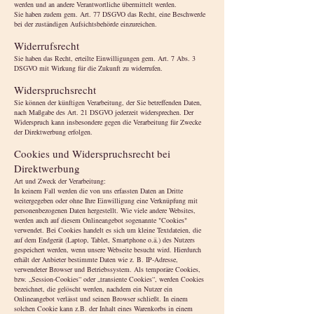
werden und an andere Verantwortliche übermittelt werden.
Sie haben zudem gem. Art. 77 DSGVO das Recht, eine Beschwerde
bei der zuständigen Aufsichtsbehörde einzureichen.
Widerrufsrecht
Sie haben das Recht, erteilte Einwilligungen gem. Art. 7 Abs. 3
DSGVO mit Wirkung für die Zukunft zu widerrufen.
Widerspruchsrecht
Sie können der künftigen Verarbeitung, der Sie betreffenden Daten,
nach Maßgabe des Art. 21 DSGVO jederzeit widersprechen. Der
Widerspruch kann insbesondere gegen die Verarbeitung für Zwecke
der Direktwerbung erfolgen.
Cookies und Widerspruchsrecht bei
Direktwerbung
Art und Zweck der Verarbeitung:
In keinem Fall werden die von uns erfassten Daten an Dritte
weitergegeben oder ohne Ihre Einwilligung eine Verknüpfung mit
personenbezogenen Daten hergestellt. Wie viele andere Websites,
werden auch auf diesem Onlineangebot sogenannte "Cookies"
verwendet. Bei Cookies handelt es sich um kleine Textdateien, die
auf dem Endgerät (Laptop, Tablet, Smartphone o.ä.) des Nutzers
gespeichert werden, wenn unsere Webseite besucht wird. Hierdurch
erhält der Anbieter bestimmte Daten wie z. B. IP-Adresse,
verwendeter Browser und Betriebssystem. Als temporäre Cookies,
bzw. „Session-Cookies“ oder „transiente Cookies“, werden Cookies
bezeichnet, die gelöscht werden, nachdem ein Nutzer ein
Onlineangebot verlässt und seinen Browser schließt. In einem
solchen Cookie kann z.B. der Inhalt eines Warenkorbs in einem