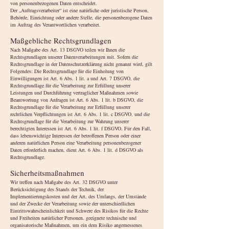
von personenbezogenen Daten entscheidet.
Der „Auftragsverarbeiter“ ist eine natürliche oder juristische Person,
Behörde, Einrichtung oder andere Stelle, die personenbezogene Daten
im Auftrag des Verantwortlichen verarbeitet.
Maßgebliche Rechtsgrundlagen
Nach Maßgabe des Art. 13 DSGVO teilen wir Ihnen die
Rechtsgrundlagen unserer Datenverarbeitungen mit. Sofern die
Rechtsgrundlage in der Datenschutzerklärung nicht genannt wird, gilt
Folgendes: Die Rechtsgrundlage für die Einholung von
Einwilligungen ist Art. 6 Abs. 1 lit. a und Art. 7 DSGVO, die
Rechtsgrundlage für die Verarbeitung zur Erfüllung unserer
Leistungen und Durchführung vertraglicher Maßnahmen sowie
Beantwortung von Anfragen ist Art. 6 Abs. 1 lit. b DSGVO, die
Rechtsgrundlage für die Verarbeitung zur Erfüllung unserer
rechtlichen Verpflichtungen ist Art. 6 Abs. 1 lit. c DSGVO, und die
Rechtsgrundlage für die Verarbeitung zur Wahrung unserer
berechtigten Interessen ist Art. 6 Abs. 1 lit. f DSGVO. Für den Fall,
dass lebenswichtige Interessen der betroffenen Person oder einer
anderen natürlichen Person eine Verarbeitung personenbezogener
Daten erforderlich machen, dient Art. 6 Abs. 1 lit. d DSGVO als
Rechtsgrundlage.
Sicherheitsmaßnahmen
Wir treffen nach Maßgabe des Art. 32 DSGVO unter
Berücksichtigung des Stands der Technik, der
Implementierungskosten und der Art, des Umfangs, der Umstände
und der Zwecke der Verarbeitung sowie der unterschiedlichen
Eintrittswahrscheinlichkeit und Schwere des Risikos für die Rechte
und Freiheiten natürlicher Personen, geeignete technische und
organisatorische Maßnahmen, um ein dem Risiko angemessenes