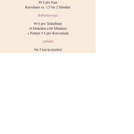
50 € pro Paar
Kursdauer ca. 1,5 bis 2 Stunden
Babymassage:
90 € pro Teilnehmer
(6 Einheiten á 60 Minuten)
+ Partner 5 € pro Kursstunde
Anfahrt:
bis 5 km kostenfrei
(Pegau Innenstadt, Elstertrebnitz,
Beerdorf, Weideroda, Zauschwitz,
Maschwitz, Großstorkwitz, Seegel,
Wiederau, Tellschütz, Rüssen-
Kleinstorkwitz, Kobschütz, Audigast,
Schnaudertrebnitz, Groitzsch Innestadt,
Großprisligk, Wischstauden, Brösen,
Altengroitzsch, Saasdorf)
ab 5 km werden 0,70 € pro km berechnet
(es zählt die einfache Strecke)
die ersten 5 km sind weiter kostenfrei
Verleihservice:
10 € pro Woche (1 Trage/Tragetuch)
Willst du mehrere Teile ausprobieren wird