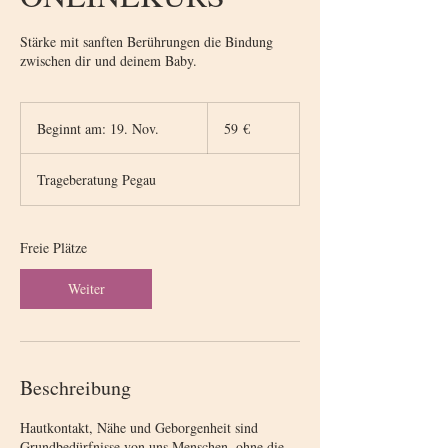
Stärke mit sanften Berührungen die Bindung
zwischen dir und deinem Baby.
59
Euro
Beginnt am: 19. Nov.
B
59 €
e
g
Trageberatung Pegau
i
n
n
t
Freie Plätze
a
m
Weiter
:
1
9
.
N
Beschreibung
o
v
Hautkontakt, Nähe und Geborgenheit sind
.
Grundbedürfnisse von uns Menschen, ohne die