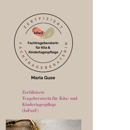
Zertifizierte
Trageberaterin für Kita- und
Kindertagespflege
(InFanT)